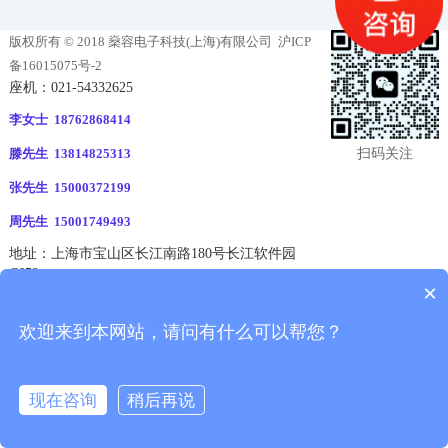
版权所有 © 2018 燊容电子科技(上海)有限公司
沪ICP
备16015075号-2
座机：021-54332625
李女士 18762868414
扫码关注
滕先生 13814825313
张先生 15000372199
周先生 15001749493
地址：上海市宝山区长江南路180号长江软件园
C652
×
欢迎来到本网站，请问有什么可以帮您？
现在咨询
稍后再说
拨打电话
消息
电话
二维码
分享